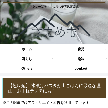
アラサー新米ママの男の子育児奮闘記
ホーム
育児
暮らし
趣味
Others
contact
【超時短】 水漬けパスタが山ごはんに最適な理
由。お手軽ランチにも！
※この記事ではアフィリエイト広告を利用しています