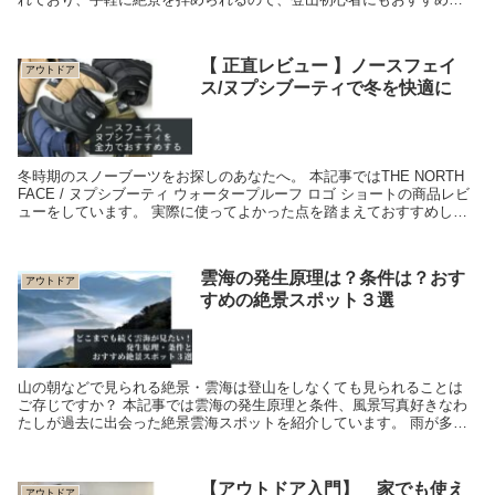
す！
【 正直レビュー 】ノースフェイ
アウトドア
ス/ヌプシブーティで冬を快適に
冬時期のスノーブーツをお探しのあなたへ。 本記事ではTHE NORTH
FACE / ヌプシブーティ ウォータープルーフ ロゴ ショートの商品レビ
ューをしています。 実際に使ってよかった点を踏まえておすすめして
います。
雲海の発生原理は？条件は？おす
アウトドア
すめの絶景スポット３選
山の朝などで見られる絶景・雲海は登山をしなくても見られることは
ご存じですか？ 本記事では雲海の発生原理と条件、風景写真好きなわ
たしが過去に出会った絶景雲海スポットを紹介しています。 雨が多い
この時期だからこそ見られる雲海を見に出かけてみませんか？
【アウトドア入門】 家でも使え
アウトドア