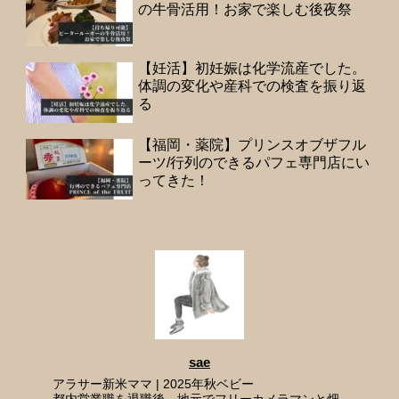
の牛骨活用！お家で楽しむ後夜祭
【妊活】初妊娠は化学流産でした。
体調の変化や産科での検査を振り返
る
【福岡・薬院】プリンスオブザフル
ーツ/行列のできるパフェ専門店にい
ってきた！
sae
アラサー新米ママ | 2025年秋ベビー