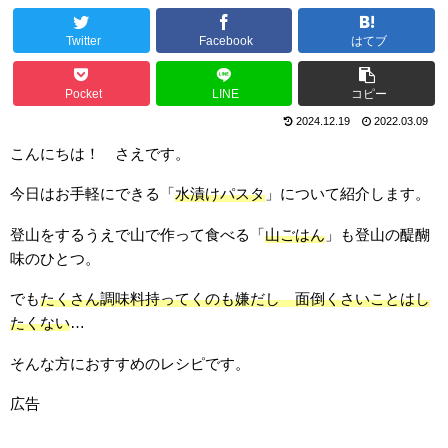
Twitter
Facebook
はてブ
Pocket
LINE
コピー
2024.12.19
2022.03.09
こんにちは！ さえです。
今日はお手軽にできる「
水漬けパスタ
」について紹介します。
登山をするうえで山で作って食べる「
山ごはん
」も登山の醍醐
味のひとつ。
でも
たくさん調味料持ってくのも嫌だし 面倒くさいことはし
たくない
…
そんな方におすすめのレシピです。
広告