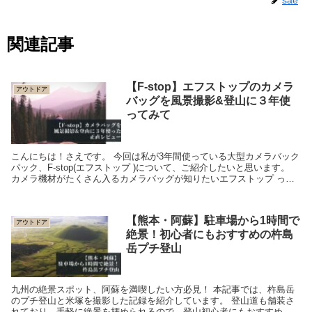
関連記事
【F-stop】エフストップのカメラ
アウトドア
バッグを風景撮影&登山に３年使
ってみて
こんにちは！さえです。 今回は私が3年間使っている大型カメラバック
パック、F-stop(エフストップ )について、ご紹介したいと思います。
カメラ機材がたくさん入るカメラバッグが知りたいエフストップ って
聞いたことあ...
【熊本・阿蘇】駐車場から1時間で
アウトドア
絶景！初心者にもおすすめの杵島
岳プチ登山
九州の絶景スポット、阿蘇を満喫したい方必見！ 本記事では、杵島岳
のプチ登山と米塚を撮影した記録を紹介しています。 登山道も舗装さ
れており、手軽に絶景を拝められるので、登山初心者にもおすすめで