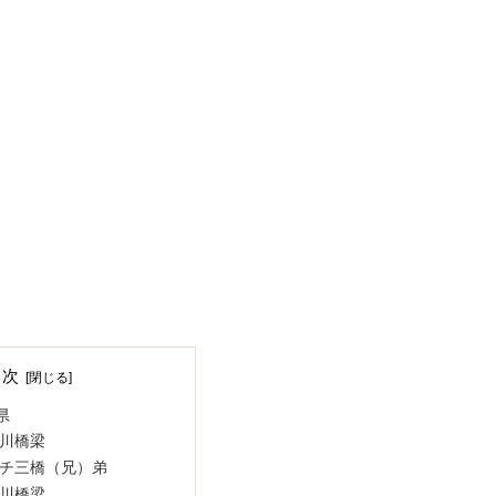
目次
県
川橋梁
チ三橋（兄）弟
川橋梁