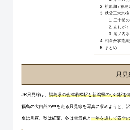
桧原湖 / 福島
秩父三大氷柱 
三十槌の
あしがく
尾ノ内氷
相倉合掌造集落
まとめ
只見
JR只見線は、
福島県の会津若松駅と新潟県の小出駅を
福島の大自然の中を走る只見線を写真に収めようと、
夏は川霧、秋は紅葉、冬は雪景色と
一年を通して四季