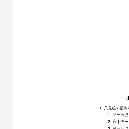
只見線 / 福島
第一只見
宮下アー
第三只見