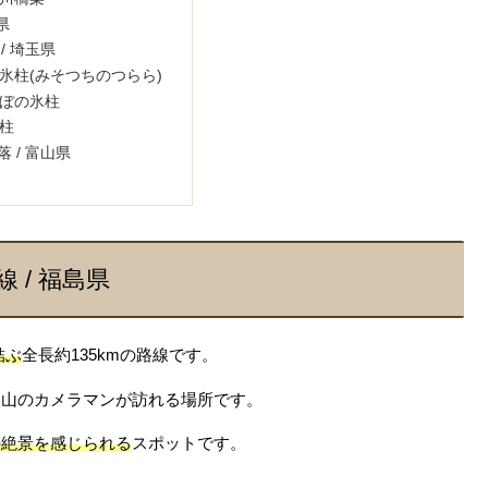
県
/ 埼玉県
氷柱(みそつちのつらら)
ぼの氷柱
柱
 / 富山県
線 / 福島県
結ぶ
全長約135kmの路線です。
沢山のカメラマンが訪れる場所です。
の絶景を感じられる
スポットです。