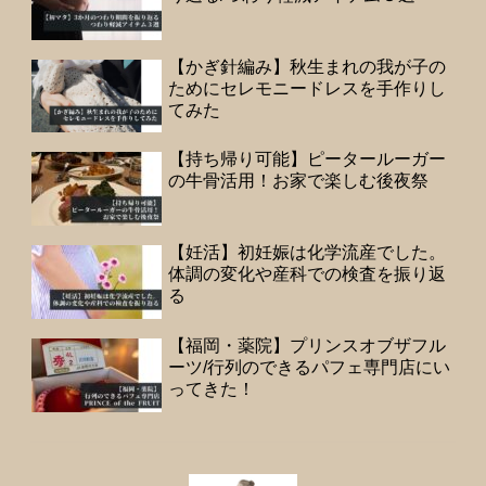
【かぎ針編み】秋生まれの我が子の
ためにセレモニードレスを手作りし
てみた
【持ち帰り可能】ピータールーガー
の牛骨活用！お家で楽しむ後夜祭
【妊活】初妊娠は化学流産でした。
体調の変化や産科での検査を振り返
る
【福岡・薬院】プリンスオブザフル
ーツ/行列のできるパフェ専門店にい
ってきた！