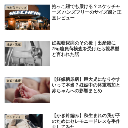
抱っこ紐でも履ける？スケッチャ
便利育児グッズ
ーズ ハンズフリーのサイズ感と正
直レビュー
妊娠糖尿病のその後｜出産後に
妊娠・出産
75g糖負荷検査を受けたら境界型
と言われた話
【妊娠糖尿病】巨大児になりやす
妊娠・出産
いって本当？妊娠中の体重増加と
赤ちゃんへの影響まとめ
【かぎ針編み】秋生まれの我が子
ハンドメイド
のためにセレモニードレスを手作
りしてみた