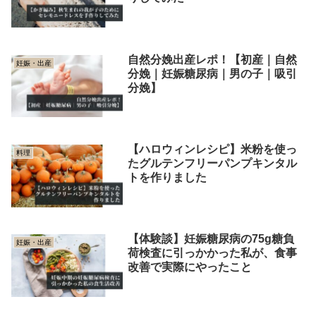
自然分娩出産レポ！【初産｜自然
妊娠・出産
分娩｜妊娠糖尿病｜男の子｜吸引
分娩】
【ハロウィンレシピ】米粉を使っ
料理
たグルテンフリーパンプキンタル
トを作りました
【体験談】妊娠糖尿病の75g糖負
妊娠・出産
荷検査に引っかかった私が、食事
改善で実際にやったこと