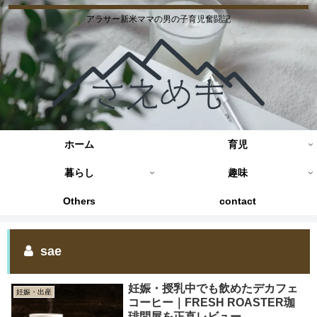
アラサー新米ママの男の子育児奮闘記
ホーム
育児
暮らし
趣味
Others
contact
sae
妊娠・授乳中でも飲めたデカフェ
妊娠・出産
コーヒー｜FRESH ROASTER珈
琲問屋を正直レビュー