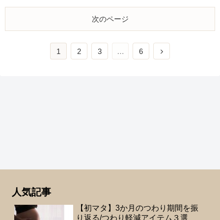
次のページ
1
2
3
…
6
人気記事
【初マタ】3か月のつわり期間を振
り返る/つわり軽減アイテム３選