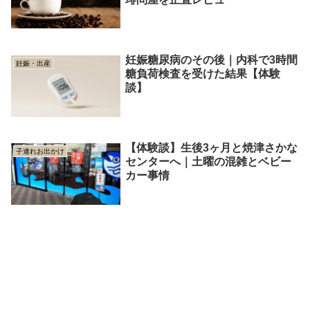
妊娠糖尿病のその後｜内科で3時間
妊娠・出産
糖負荷検査を受けた結果【体験
談】
【体験談】生後3ヶ月と焼津さかな
子連れお出かけ
センターへ｜土曜の混雑とベビー
カー事情