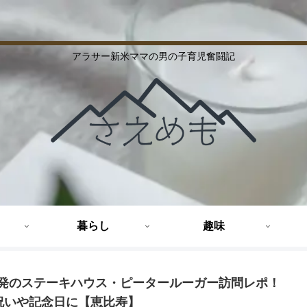
アラサー新米ママの男の子育児奮闘記
暮らし
趣味
Y発のステーキハウス・ピータールーガー訪問レポ！
祝いや記念日に【恵比寿】