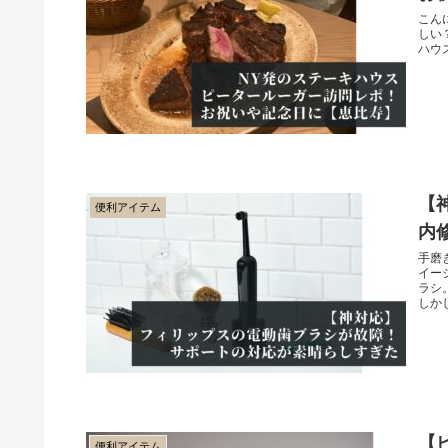
こん
しい
ハウ
【
便利アイテム
内
手磨
イー
ラシ
しかし
【
便利アイテム