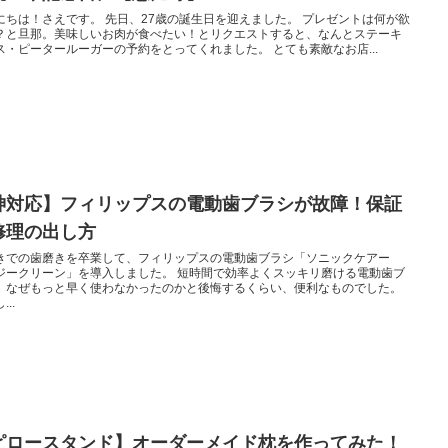
にちは！さえです。 先日、27歳の誕生日を迎えました。 プレゼントは何が欲
？と旦那。美味しいお肉が食べたい！とリクエストすると、なんとステーキ
ス・ピータールーガーの予約をとってくれました。 とても素敵なお店...
神対応】フィリップスの電動歯ブラシが故障！保証
修理の出し方
きでの歯磨きを卒業して、フィリップスの電動歯ブラシ「ソニックケアー
ジークリーン」を導入しました。 短時間で効率よくスッキリ磨ける電動歯ブ
。なぜもっと早く使わなかったのかと後悔するくらい、便利なものでした。
...
ピロースタンド】オーダーメイド枕を作ってみた！