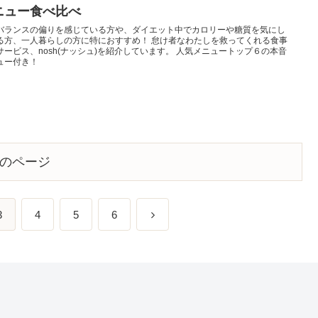
ニュー食べ比べ
バランスの偏りを感じている方や、ダイエット中でカロリーや糖質を気にし
る方、一人暮らしの方に特におすすめ！ 怠け者なわたしを救ってくれる食事
サービス、nosh(ナッシュ)を紹介しています。 人気メニュートップ６の本音
ュー付き！
のページ
3
4
5
6