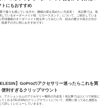
フトにもおすすめ
作業で凝りを感じている方や、睡眠の質を高めたい方必見！ 本記事では、私
用しているオーダーメイド枕「ピロースタンド」について、ご紹介していま
お手頃価格のオーダーメイド枕を作ってみたい方、好みの硬さや高さが分か
、枕迷子の方に特におすすめです♪
TELESIN】GoProのアクセサリー迷ったらこれを買
！便利すぎるクリップマウント
Pro、アクションカムのアクセサリー難民の方必見！本記事ではひとつで何役に
ってくれるTELESINのクリップマウントについて、実際に使ってみた感想を
えて詳しくレビューしていきます。