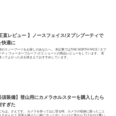
 正直レビュー 】ノースフェイス/ヌプシブーティで
を快適に
のスノーブーツをお探しのあなたへ。 本記事ではTHE NORTH FACE / ヌプ
ーティ ウォータープルーフ ロゴ ショートの商品レビューをしています。 実
使ってよかった点を踏まえておすすめしています。
必須装備】登山用にカメラホルスターを購入したら
利すぎた
にちは。さえです。 カメラを持って山に登る時、カメラの収納に困ったこと
りませんか？ 写真も撮りたい時にサッと出したいけど首から下げるのは重い