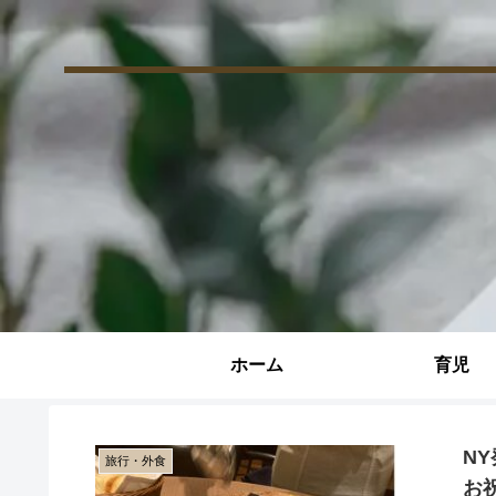
ホーム
育児
N
旅行・外食
お