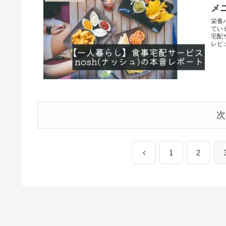
メ
栄養
てい
宅配
レビ
次
1
2