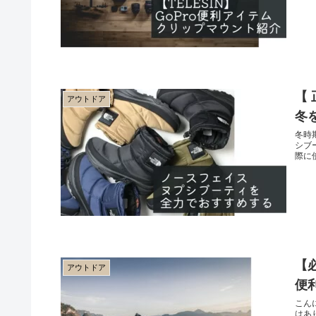
【
アウトドア
冬
冬時期
シブ
際に
【
アウトドア
便
こん
はあ