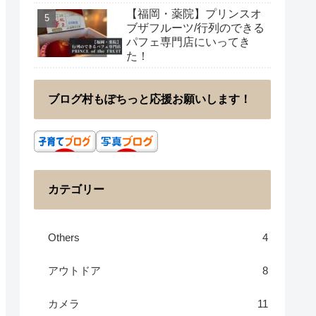
【福岡・薬院】プリンスオ
ブザフルーツ/行列のできる
パフェ専門店にいってき
た！
ブログ村もぽちっと応援お願いします！
カテゴリー
Others
4
アウトドア
8
カメラ
11