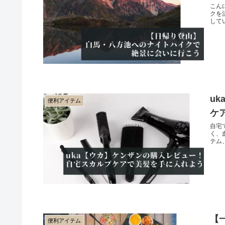
こん
クを
して
u
便利アイテム
ケ
自宅
く、
テム
【
便利アイテム