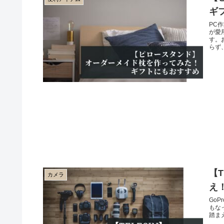
ギ
PC
が愛
す。
らず
【
カメラ
え
Go
もな
踏ま