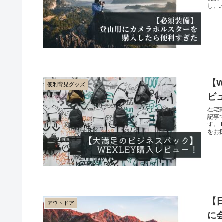
し、
【
便利育児グッズ
ビ
在宅
記事
す。
をお
【
アウトドア
に