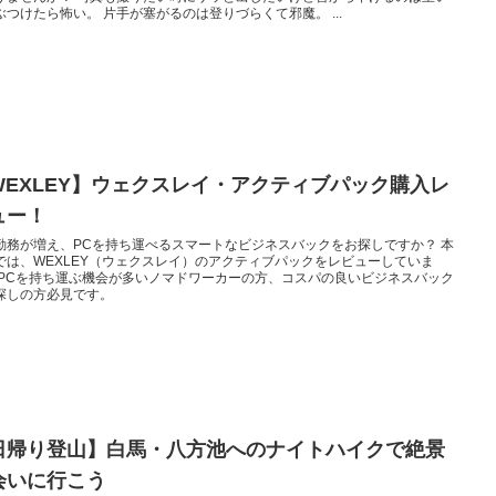
ぶつけたら怖い。 片手が塞がるのは登りづらくて邪魔。 ...
WEXLEY】ウェクスレイ・アクティブパック購入レ
ュー！
勤務が増え、PCを持ち運べるスマートなビジネスバックをお探しですか？ 本
では、WEXLEY（ウェクスレイ）のアクティブパックをレビューしていま
 PCを持ち運ぶ機会が多いノマドワーカーの方、コスパの良いビジネスバック
探しの方必見です。
日帰り登山】白馬・八方池へのナイトハイクで絶景
会いに行こう