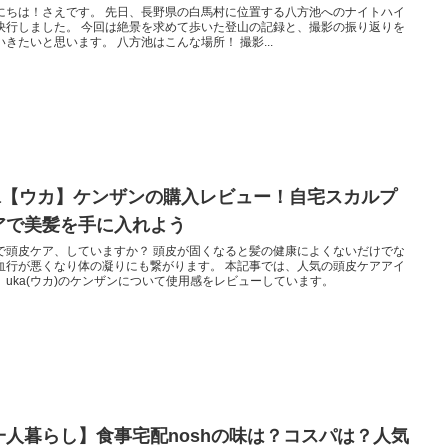
にちは！さえです。 先日、長野県の白馬村に位置する八方池へのナイトハイ
決行しました。 今回は絶景を求めて歩いた登山の記録と、撮影の振り返りを
いきたいと思います。 八方池はこんな場所！ 撮影...
ka【ウカ】ケンザンの購入レビュー！自宅スカルプ
アで美髪を手に入れよう
で頭皮ケア、していますか？ 頭皮が固くなると髪の健康によくないだけでな
血行が悪くなり体の凝りにも繋がります。 本記事では、人気の頭皮ケアアイ
、uka(ウカ)のケンザンについて使用感をレビューしています。
一人暮らし】食事宅配noshの味は？コスパは？人気